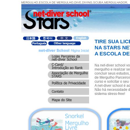
MERGULHO,ESCOLA DE MERGULHO,DIVE,DIVING,SCUBA,MERGULHADOR,
TIRE SUA LI
NA STARS NE
A ESCOLA DE
Na net-diver school v
mergulho e realizar seu
concluir seus estudos,
de Mergulho Parceiros 
curso e solicitar o seu
A net-diver school é 
Não há necessidade d
sistema stress-free!